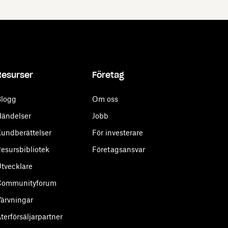
Resurser
Företag
logg
Om oss
ändelser
Jobb
undberättelser
För investerare
esursbibliotek
Företagsansvar
tvecklare
Communityforum
ärvningar
terförsäljarpartner