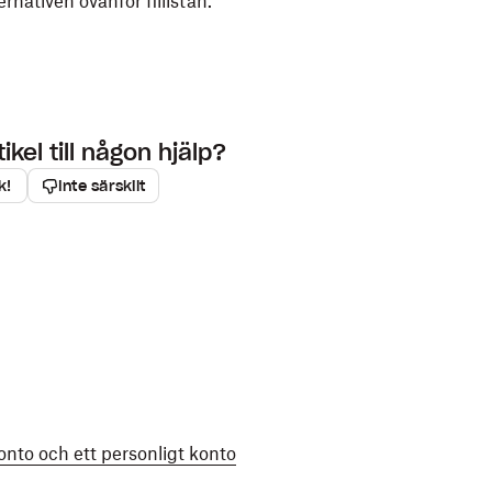
ernativen ovanför fillistan.
kel till någon hjälp?
k!
Inte särskilt
onto och ett personligt konto