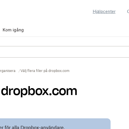
Hjälpcenter
Kom igång
rganisera
Välj flera filer på dropbox.com
 på dropbox.com
ler för alla Dropbox-användare.