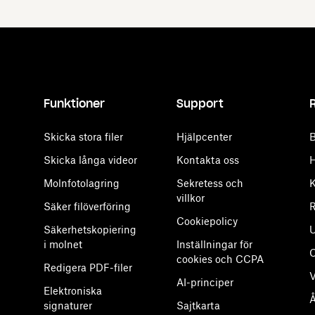
Funktioner
Support
Skicka stora filer
Hjälpcenter
B
Skicka långa videor
Kontakta oss
H
Molnfotolagring
Sekretess och
K
villkor
Säker filöverföring
R
Cookiepolicy
Säkerhetskopiering
U
i molnet
Inställningar för
cookies och CCPA
Redigera PDF-filer
V
AI-principer
Elektroniska
Å
signaturer
Sajtkarta