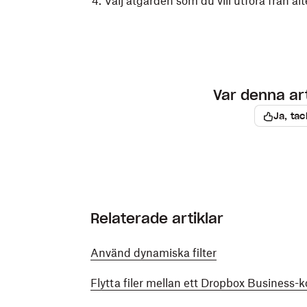
Välj åtgärden som du vill utföra från alt
Var denna arti
Ja, tac
Relaterade artiklar
Använd dynamiska filter
Flytta filer mellan ett Dropbox Business-k