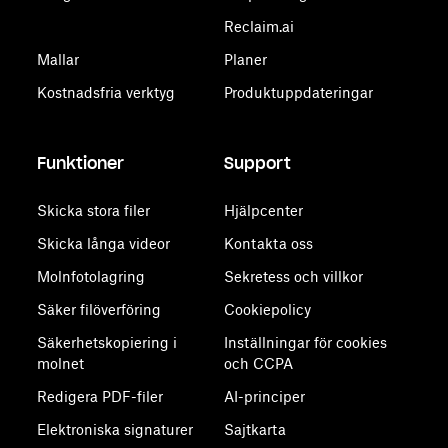
Reclaim.ai
Mallar
Planer
Kostnadsfria verktyg
Produktuppdateringar
Funktioner
Support
Skicka stora filer
Hjälpcenter
Skicka långa videor
Kontakta oss
Molnfotolagring
Sekretess och villkor
Säker filöverföring
Cookiepolicy
Säkerhetskopiering i
Inställningar för cookies
molnet
och CCPA
Redigera PDF-filer
AI-principer
Elektroniska signaturer
Sajtkarta