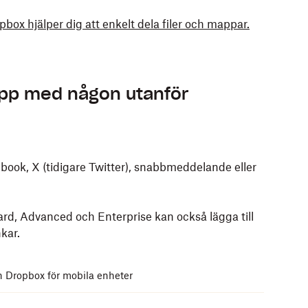
ox hjälper dig att enkelt dela filer och mappar.
mapp med någon utanför
ebook, X (tidigare Twitter), snabbmeddelande eller
rd, Advanced och Enterprise
kan också lägga till
nkar
.
n Dropbox för mobila enheter