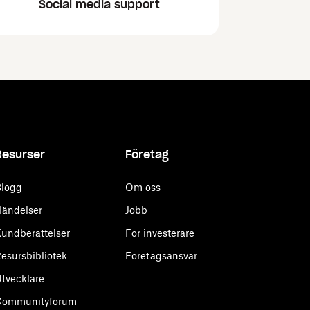
Social media support
Resurser
Företag
logg
Om oss
ändelser
Jobb
undberättelser
För investerare
esursbibliotek
Företagsansvar
tvecklare
Communityforum