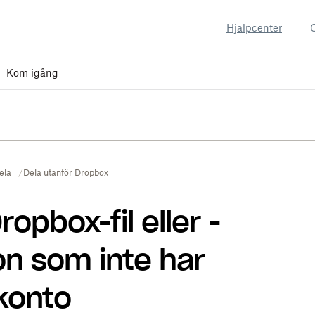
Hjälpcenter
Kom igång
ela
Dela utanför Dropbox
opbox-fil eller -
 som inte har
konto