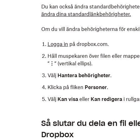
Du kan också ändra standardbehörigheter
ändra dina standardlänkbehörigheter.
Om du vill ändra behörigheterna för enskil
Logga in
på dropbox.com.
Håll muspekaren över filen eller mappen
”
⋮
” (vertikal ellips).
Välj
Hantera behörigheter
.
Klicka på fliken
Personer
.
Välj
Kan visa
eller
Kan redigera
i rull
Så här delar du en fil eller mapp på din da
Öppna Dropbox mobilapp.
Så slutar du dela en fil 
Tryck på
(fler alternativ) på Android
Öppna Dropbox-mappen i Utforskaren (
Dropbox
mappen som du vill dela.