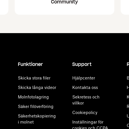
Community
Funktioner
Support
Skicka stora filer
Hjälpcenter
B
Skicka långa videor
Kontakta oss
H
Molnfotolagring
Sekretess och
K
villkor
Säker filöverföring
R
Cookiepolicy
Säkerhetskopiering
U
i molnet
Inställningar för
cookies och CCPA