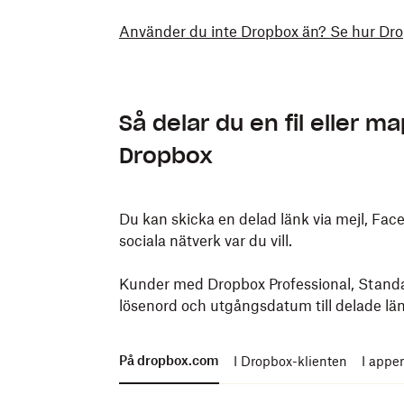
Använder du inte Dropbox än? Se hur Dropb
Så delar du en fil eller 
Dropbox
Du kan skicka en
delad länk
via mejl, Fac
sociala nätverk var du vill.
Kunder med
Dropbox Professional
,
Standa
lösenord och utgångsdatum till delade lä
På dropbox.com
I Dropbox-klienten
I appe