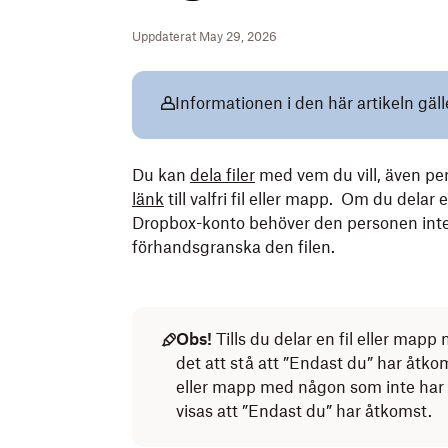
Uppdaterat May 29, 2026
Informationen i den här artikeln gäl
Du kan
dela filer
med vem du vill, även p
länk
till valfri fil eller mapp. Om du delar 
Dropbox-konto behöver den personen inte 
förhandsgranska den filen.
Obs!
Tills du delar en fil eller m
det att stå att ”Endast du” har åtkom
eller mapp med någon som inte har 
visas att ”Endast du” har åtkomst.