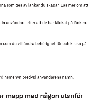
na som ges av länkar du skapar.
Läs mer om att
da användare efter att de har klickat på länken:
 som du vill ändra behörighet för och klicka på
gardinsmenyn bredvid användarens namn.
tor:
eller mapp med någon utanför
 eller
(fler alternativ) på iOS bredvid filen eller
Windows) eller Finder (Mac).