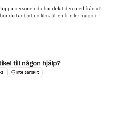
 fil eller mapp du vill dela.
stoppa personen du har delat den med från att
a...
.
ur du tar bort en länk till en fil eller mapp i
dress
,
namn
eller
grupp
för den person (eller de
 den personen (eller de personerna) som du vill
mappen med.
ten.
rdinsmenyn.
er du vill.
kel till någon hjälp?
k!
Inte särskilt
kommentera och redigera) eller
Kan se
(visa och
id eller
Meddelande (valfritt)
på iOS för att lägga