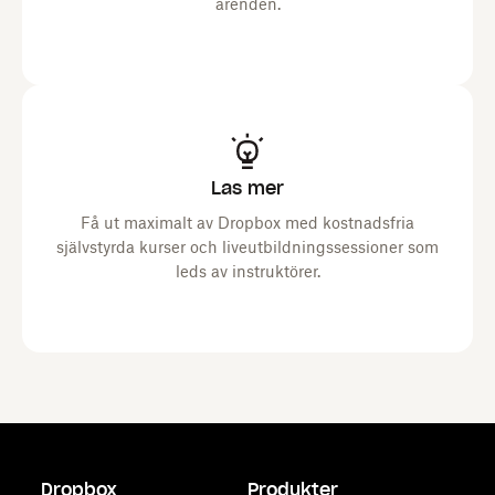
ärenden.
Läs mer
Få ut maximalt av Dropbox med kostnadsfria
självstyrda kurser och liveutbildningssessioner som
leds av instruktörer.
Dropbox
Produkter