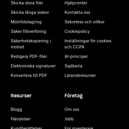
Skicka stora filer
Hjälpcenter
Skicka långa videor
Kontakta oss
Molnfotolagring
Sekretess och villkor
Säker filöverföring
Cookiepolicy
Säkerhetskopiering i
Inställningar för cookies
molnet
och CCPA
Redigera PDF-filer
AI-principer
Elektroniska signaturer
Sajtkarta
Konvertera till PDF
Läranderesurser
Resurser
Företag
Blogg
Om oss
Händelser
Jobb
Kundberättelser
För investerare