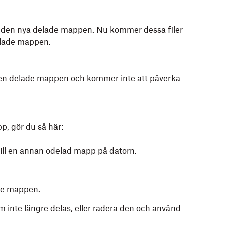
 i den nya delade mappen. Nu kommer dessa filer
lade mappen.
den delade mappen och kommer inte att påverka
p, gör du så här:
till en annan odelad mapp på datorn.
de mappen.
om inte längre delas, eller radera den och använd