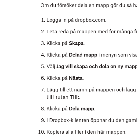
Om du försöker dela en mapp gör du så h
Logga in
på dropbox.com.
Leta reda på mappen med för många fi
Klicka på
Skapa
.
Klicka på
Delad mapp
i menyn som visa
Välj
Jag vill skapa och dela en ny map
Klicka på
Nästa
.
Lägg till ett namn på mappen och lägg s
till i rutan
Till:
.
Klicka på
Dela mapp
.
I Dropbox-klienten öppnar du den gaml
Kopiera alla filer i den här mappen.