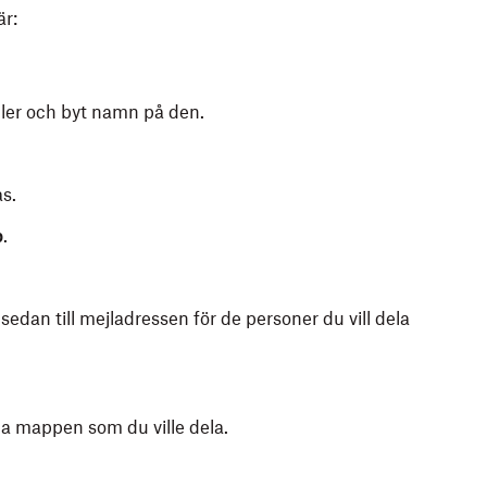
är:
ler och byt namn på den.
s.
p
.
edan till mejladressen för de personer du vill dela
a mappen som du ville dela.