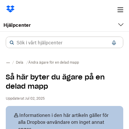
Ope
me
Hjälpcenter
Dela
Ändra ägare för en delad mapp
Så här byter du ägare på en
delad mapp
Uppdaterat Jul 02, 2025
Informationen i den här artikeln gäller för
alla Dropbox-användare om inget annat