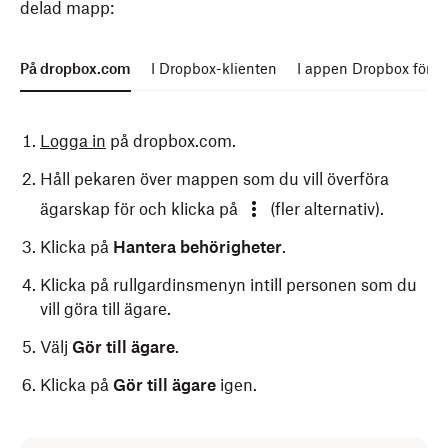
delad mapp:
På dropbox.com
I Dropbox-klienten
I appen Dropbox för m
Logga in
på dropbox.com.
Håll pekaren över mappen som du vill överföra
ägarskap för och klicka på
(fler alternativ).
Klicka på
Hantera behörigheter
.
Klicka på rullgardinsmenyn intill personen som du
vill göra till ägare.
Välj
Gör till ägare
.
Klicka på
Gör till ägare
igen.
Öppna Dropbox-mappen i
Öppna Dropbox mobilapp.
Utforskaren (Windows)