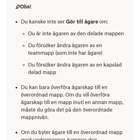
eller Finder (Mac)
.
Obs!
Tryck på
(fler alternativ) på Android eller
Högerklicka på mappen som du vill överföra
(fler alternativ) på iOS bredvid rätt mapp.
Du kanske inte ser
Gör till ägare
om:
ägarskap till.
Tryck på
Hantera åtkomst
.
Du är inte ägaren av den delade mappen
Välj
Dela ...
bredvid Dropbox-ikonen.
Tryck på området under
[x] medlemmar
.
Du försöker ändra ägaren av en
Klicka på
Vem har åtkomst
.
Tryck på namnet på personen som du vill göra till
teammapp (som inte har ägare)
Klicka på rullgardinsmenyn intill personen som du
ägare.
Du försöker ändra ägaren av en kapslad
vill göra till ägare.
Tryck på
Gör till ägare
.
delad mapp
Välj
Gör till ägare
Tryck på
Gör till ägare
igen.
Du kan bara överföra ägarskap till en
Klicka på
Gör till ägare
igen.
överordnad mapp. Om du vill överföra
ägarskap till en mapp inuti en annan mapp,
måste du göra det på den överordnade
mappnivån.
Om du byter ägare till en överordnad mapp
med undermappar, kommer den