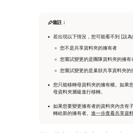
在
開啟 Dropbox 行動應用程式。
檔案總管 (Windows) 或 Finder (Mac)
在您想要移轉擁有權的資料夾上按右鍵。
在正確的資料夾旁邊，點選
備註：
（Andr
項）。
選擇 Dropbox 圖示旁的 [分享…]。
若出現以下情況，您可能看不到 [設為
按一下 [
管理存取權限
]。
按一下 [存取對象]
。
您不是共享資料夾的擁有者
點選 [X 名成員]
下方的區域。
在您要設為擁有者的人員旁邊，按一下向
您嘗試變更的是團隊資料夾的擁有者
點選您要設為擁有者的人員名稱。
選擇 [設為擁有者
]。
您嘗試變更的是巢狀共享資料夾的
點選 [設為擁有者]
。
再次按一下 [設為擁有者]。
您只能移轉母資料夾的擁有權。如果
再次點選 [設為擁有者]。
母資料夾層級進行移轉。
如果您要變更擁有者的資料夾內含有
轉給新的擁有者。
進一步查看共享資