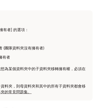
中開啟 Dropbox 資料夾。
oid 裝置上的更多選項）或
（iOS 裝置上的更多選
擁有者]
的選項：
下箭頭。
 (團隊資料夾沒有擁有者)
擁有者
您想為某個資料夾中的子資料夾移轉擁有權，必須在
子資料夾，則母資料夾和其中的所有子資料夾都會移
料夾的常見問題集。