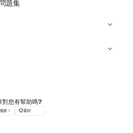
問題集
章對您有幫助嗎?
感謝！
還好