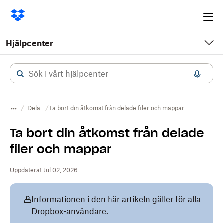
Ope
me
Hjälpcenter
Dela
Ta bort din åtkomst från delade filer och mappar
Ta bort din åtkomst från delade
filer och mappar
Uppdaterat Jul 02, 2026
Informationen i den här artikeln gäller för alla
Dropbox-användare.