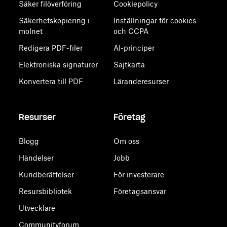
Säker filöverföring
Cookiepolicy
Säkerhetskopiering i
Inställningar för cookies
molnet
och CCPA
Redigera PDF-filer
AI-principer
Elektroniska signaturer
Sajtkarta
Konvertera till PDF
Läranderesurser
Resurser
Företag
Blogg
Om oss
Händelser
Jobb
Kundberättelser
För investerare
Resursbibliotek
Företagsansvar
Utvecklare
Communityforum