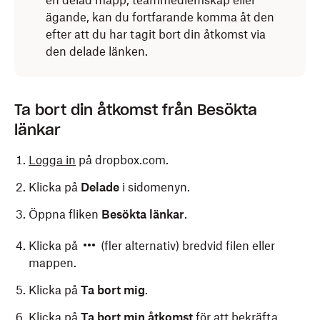
en delad mapp, teammedlemskap eller
ägande, kan du fortfarande komma åt den
efter att du har tagit bort din åtkomst via
den delade länken.
Ta bort din åtkomst från Besökta
länkar
Logga in
på dropbox.com.
Klicka på
Delade
i sidomenyn.
Öppna fliken
Besökta länkar
.
Klicka på
(fler alternativ) bredvid filen eller
mappen.
Klicka på
Ta bort mig
.
Klicka på
Ta bort min åtkomst
för att bekräfta.