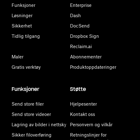
Funksjoner
Enterprise
Løsninger
Dash
Sikkerhet
DocSend
Tidlig tilgang
Dropbox Sign
Reclaim.ai
Maler
Abonnementer
Gratis verktøy
Produktoppdateringer
Funksjoner
Støtte
Send store filer
Hjelpesenter
Send store videoer
Kontakt oss
Lagring av bilder i nettsky
Personvern og vilkår
Sikker filoverføring
Retningslinjer for