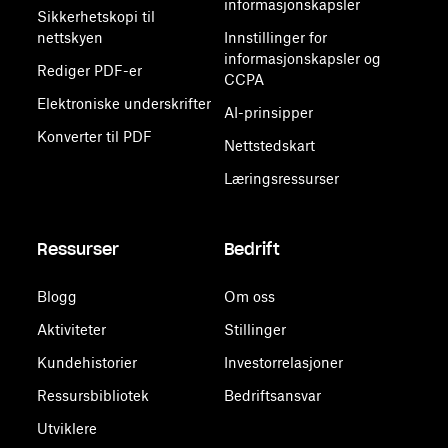
informasjonskapsler
Sikkerhetskopi til
nettskyen
Innstillinger for
informasjonskapsler og
Rediger PDF-er
CCPA
Elektroniske underskrifter
AI-prinsipper
Konverter til PDF
Nettstedskart
Læringsressurser
Ressurser
Bedrift
Blogg
Om oss
Aktiviteter
Stillinger
Kundehistorier
Investorrelasjoner
Ressursbibliotek
Bedriftsansvar
Utviklere