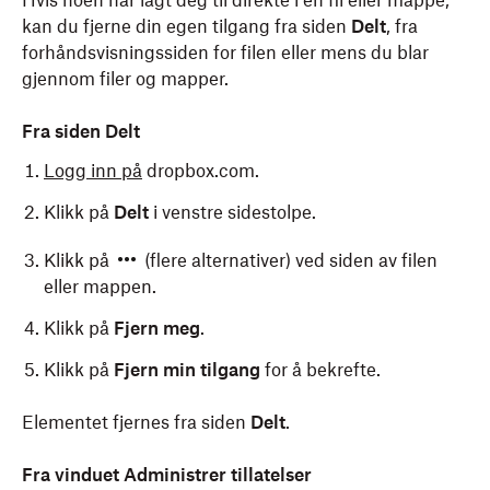
Hvis noen har lagt deg til direkte i en fil eller mappe,
kan du fjerne din egen tilgang fra siden
Delt
, fra
forhåndsvisningssiden for filen eller mens du blar
gjennom filer og mapper.
Fra siden Delt
Logg inn på
dropbox.com.
Klikk på
Delt
i venstre sidestolpe.
Klikk på
(flere alternativer) ved siden av filen
eller mappen.
Klikk på
Fjern meg
.
Klikk på
Fjern min tilgang
for å bekrefte.
Elementet fjernes fra siden
Delt
.
Fra vinduet Administrer tillatelser