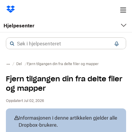
Ope
me
Hjelpesenter
Del
Fjern tilgangen din fra delte filer og mapper
Fjern tilgangen din fra delte filer
og mapper
Oppdatert Jul 02, 2026
Informasjonen i denne artikkelen gjelder alle
Dropbox-brukere.