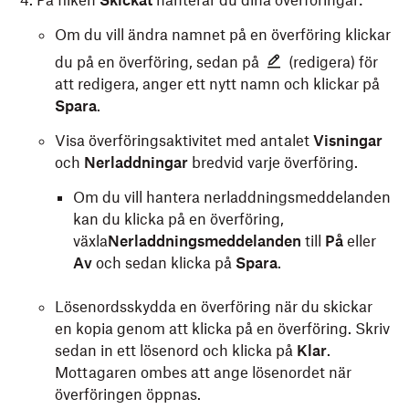
På fliken
Skickat
hanterar du dina överföringar:
Om du vill ändra namnet på en överföring klickar
du på en överföring, sedan på
(redigera) för
att redigera, anger ett nytt namn och klickar på
Spara
.
Visa överföringsaktivitet med antalet
Visningar
och
Nerladdningar
bredvid varje överföring.
Om du vill hantera nerladdningsmeddelanden
kan du klicka på en överföring,
växla
Nerladdningsmeddelanden
till
På
eller
Av
och sedan klicka på
Spara
.
Lösenordsskydda en överföring när du skickar
en kopia genom att klicka på en överföring. Skriv
sedan in ett lösenord och klicka på
Klar
.
Mottagaren ombes att ange lösenordet när
överföringen öppnas.