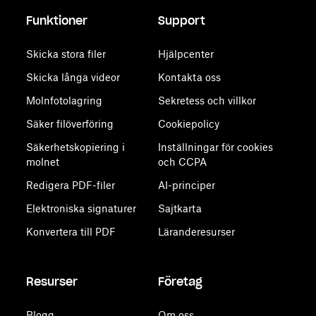
Funktioner
Support
Skicka stora filer
Hjälpcenter
Skicka långa videor
Kontakta oss
Molnfotolagring
Sekretess och villkor
Säker filöverföring
Cookiepolicy
Säkerhetskopiering i
Inställningar för cookies
molnet
och CCPA
Redigera PDF-filer
AI-principer
Elektroniska signaturer
Sajtkarta
Konvertera till PDF
Läranderesurser
Resurser
Företag
Blogg
Om oss