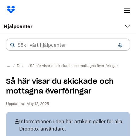
Ope
me
Hjälpcenter
Dela
Så här visar du skickade och mottagna överföringar
Så här visar du skickade och
mottagna överföringar
Uppdaterat May 12, 2025
Informationen i den här artikeln gäller för alla
Dropbox-användare.