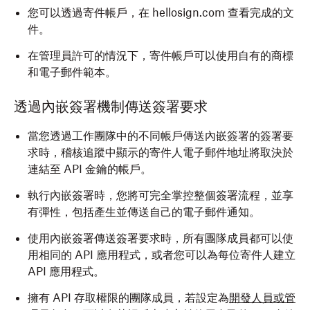
您可以透過寄件帳戶，在 hellosign.com 查看完成的文
件。
在管理員許可的情況下，寄件帳戶可以使用自有的商標
和電子郵件範本。
透過內嵌簽署機制傳送簽署要求
當您透過工作團隊中的不同帳戶傳送內嵌簽署的簽署要
求時，稽核追蹤中顯示的寄件人電子郵件地址將取決於
連結至 API 金鑰的帳戶。
執行內嵌簽署時，您將可完全掌控整個簽署流程，並享
有彈性，包括產生並傳送自己的電子郵件通知。
使用
內嵌簽署傳送簽署要求
時
，所有團隊成員都可以使
用相同
的
API 應用程式
，
或者您可以為
每位寄件人
建立
API 應用程式
。
擁有 API 存取權限的團隊成員
，
若設定為
開發人員或管