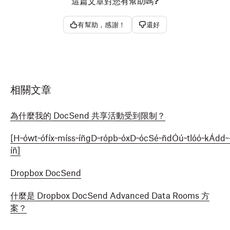
這篇文章對您有幫助嗎?
有幫助，感謝！
還好
相關文章
為什麼我的 DocSend 共享活動受到限制？
[H~ówt~ófíx~míss~íñgD~rópb~óxD~ócSé~ñdÓú~tlóó~kÁdd~
íñ]
Dropbox DocSend
什麼是 Dropbox DocSend Advanced Data Rooms 方
案？