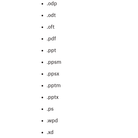
.odp
.odt
.oft
.pdf
.ppt
.ppsm
.ppsx
.pptm
.pptx
.ps
.wpd
.xd