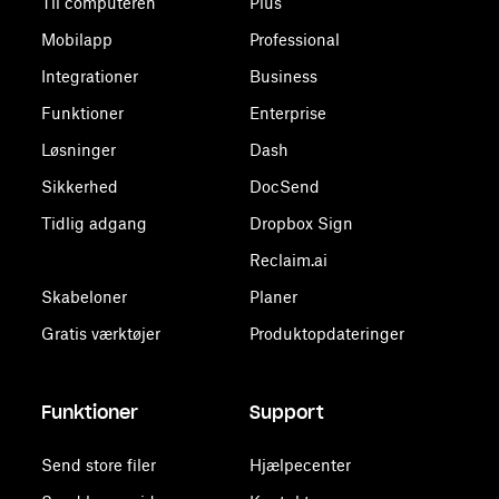
Til computeren
Plus
Mobilapp
Professional
Integrationer
Business
Funktioner
Enterprise
Løsninger
Dash
Sikkerhed
DocSend
Tidlig adgang
Dropbox Sign
Reclaim.ai
Skabeloner
Planer
Gratis værktøjer
Produktopdateringer
Funktioner
Support
Send store filer
Hjælpecenter