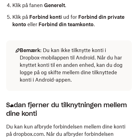
Klik på fanen
Generelt
.
Klik på
Forbind konti
ud for
Forbind din private
konto
eller
Forbind din teamkonto
.
Åbn Dropbox iOS-appen.
Klik på
(Dropbox) på din
proceslinje
(Windows)
eller menulinje
(Mac)
.
Bemærk:
Du kan ikke tilknytte konti i
Log på med logonoplysningerne for dit team.
Dropbox-mobilappen til Android. Når du har
Klik på din avatar (profilbillede eller initialer) i
Tryk på
(konto).
knyttet konti til en anden enhed, kan du dog
nederste venstre hjørne.
logge på og skifte mellem dine tilknyttede
Tryk på
Tilføj privat konto
.
Klik på
Præferencer
.
konti i Android-appen.
Klik på fanen
Konto
.
Klik på
Tilføj privat konto
eller
Tilføj teamkonto
.
Sådan fjerner du tilknytningen mellem
dine konti
Hvis du ikke får vist denne mulighed,
har din
administrator muligvis deaktiveret den
.
Du kan kun afbryde forbindelsen mellem dine konti
på dropbox.com. Når du afbryder forbindelsen