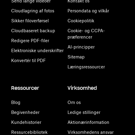
Send lange videoer
Kontakt os
Cloudlagring af fotos
Persondata og vilkår
Sikker filoverførsel
Cookiepolitik
Cloudbaseret backup
Cookie- og CCPA-
præferencer
Redigere PDF-filer
AI-principper
Elektroniske underskrifter
Sitemap
Konvertér til PDF
Læringsressourcer
Ressourcer
Virksomhed
Blog
Om os
Begivenheder
Ledige stillinger
Kundehistorier
Aktionærinformation
Ressurcebibliotek
Virksomhedens ansvar