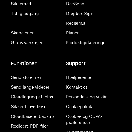
Sikkerhed
DocSend
Tidlig adgang
Dropbox Sign
Reclaim.ai
Skabeloner
Planer
Gratis værktøjer
Produktopdateringer
Funktioner
Support
Send store filer
Hjælpecenter
Send lange videoer
Kontakt os
Cloudlagring af fotos
Persondata og vilkår
Sikker filoverførsel
Cookiepolitik
Cloudbaseret backup
Cookie- og CCPA-
præferencer
Redigere PDF-filer