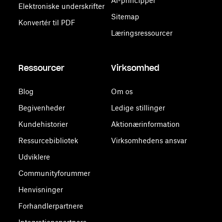
AI-principper
Elektroniske underskrifter
Sitemap
Konvertér til PDF
Læringsressourcer
Ressourcer
Virksomhed
Blog
Om os
Begivenheder
Ledige stillinger
Kundehistorier
Aktionærinformation
Ressurcebibliotek
Virksomhedens ansvar
Udviklere
Communityforummer
Henvisninger
Forhandlerpartnere