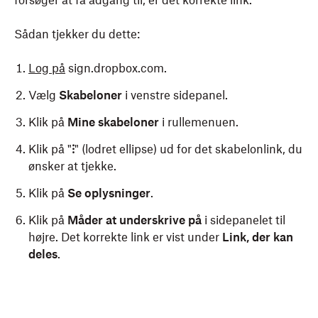
forsøger at få adgang til, er det korrekte link.
Sådan tjekker du dette:
Log på
sign.dropbox.com
.
Vælg
Skabeloner
i venstre sidepanel.
Klik på
Mine skabeloner
i rullemenuen.
Klik på "
⁝
" (lodret ellipse) ud for det skabelonlink, du
ønsker at tjekke.
Klik på
Se oplysninger
.
Klik på
Måder at underskrive på
i sidepanelet til
højre. Det korrekte link er vist under
Link, der kan
deles
.