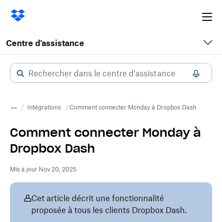
Ope
me
Centre d'assistance
Intégrations
Comment connecter Monday à Dropbox Dash
Comment connecter Monday à
Dropbox Dash
Mis à jour Nov 20, 2025
Cet article décrit une fonctionnalité
proposée à tous les clients Dropbox Dash.