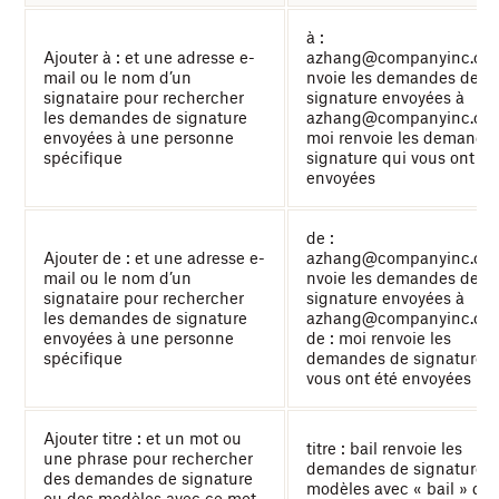
à :
Ajouter à : et une adresse e-
azhang@companyinc.com
mail ou le nom d’un
nvoie les demandes de
signataire pour rechercher
signature envoyées à
les demandes de signature
azhang@companyinc.com
envoyées à une personne
moi renvoie les demande
spécifique
signature qui vous ont ét
envoyées
de :
Ajouter de : et une adresse e-
azhang@companyinc.com
mail ou le nom d’un
nvoie les demandes de
signataire pour rechercher
signature envoyées à
les demandes de signature
azhang@companyinc.co
envoyées à une personne
de : moi renvoie les
spécifique
demandes de signature q
vous ont été envoyées
Ajouter titre : et un mot ou
titre : bail renvoie les
une phrase pour rechercher
demandes de signature et
des demandes de signature
modèles avec « bail » dan
ou des modèles avec ce mot