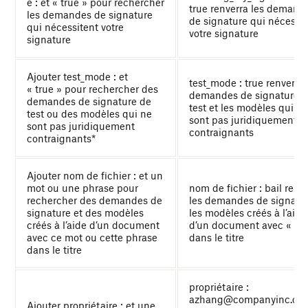
e : et « true » pour rechercher
true renverra les demand
les demandes de signature
de signature qui nécessit
qui nécessitent votre
votre signature
signature
Ajouter test_mode : et
test_mode : true renverra 
« true » pour rechercher des
demandes de signature 
demandes de signature de
test et les modèles qui ne
test ou des modèles qui ne
sont pas juridiquement
sont pas juridiquement
contraignants
contraignants*
Ajouter nom de fichier : et un
mot ou une phrase pour
nom de fichier : bail renv
rechercher des demandes de
les demandes de signatur
signature et des modèles
les modèles créés à l’aide
créés à l’aide d’un document
d’un document avec « bai
avec ce mot ou cette phrase
dans le titre
dans le titre
propriétaire :
azhang@companyinc.com
Ajouter propriétaire : et une