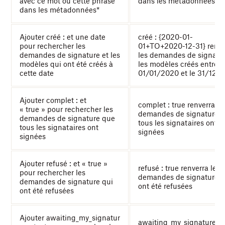
avec ce mot ou cette phrase
dans les métadonnées
dans les métadonnées*
Ajouter créé : et une date
créé : {2020-01-
pour rechercher les
01+TO+2020-12-31} renvo
demandes de signature et les
les demandes de signatur
modèles qui ont été créés à
les modèles créés entre l
cette date
01/01/2020 et le 31/12/
Ajouter complet : et
complet : true renverra le
« true » pour rechercher les
demandes de signature 
demandes de signature que
tous les signataires ont
tous les signataires ont
signées
signées
Ajouter refusé : et « true »
refusé : true renverra les
pour rechercher les
demandes de signature q
demandes de signature qui
ont été refusées
ont été refusées
Ajouter awaiting_my_signatur
awaiting_my_signature :