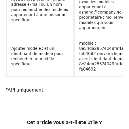
nvoie les modèles
adresse e-mail ou un nom
appartenant à
pour rechercher des modèles
azhang@companyinc.co
appartenant à une personne
propriétaire : moi renvoie 
spécifique
modèles qui vous
appartiennent
modèle :
Ajouter modèle : et un
8e34da28574049fa1fa6
identifiant de modèle pour
fa04692 renverra le modè
rechercher un modèle
avec l’identifiant de mod
spécifique
8e34da28574049fa1fa6
fa04692
*API uniquement
Cet article vous a-t-il été utile ?