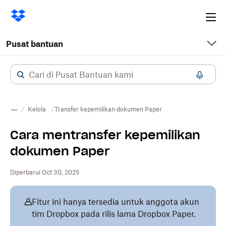
Ope
me
Pusat bantuan
Kelola
Transfer kepemilikan dokumen Paper
Cara mentransfer kepemilikan
dokumen Paper
Diperbarui Oct 30, 2025
Fitur ini hanya tersedia untuk anggota akun
tim Dropbox pada rilis lama Dropbox Paper.