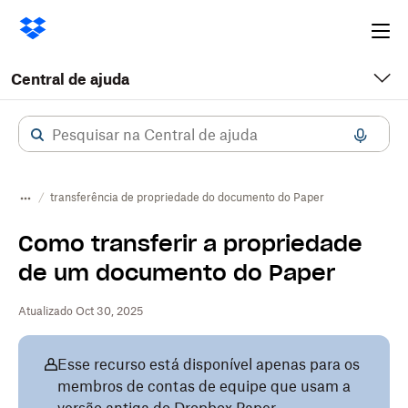
Ope
me
Central de ajuda
transferência de propriedade do documento do Paper
Como transferir a propriedade
de um documento do Paper
Atualizado Oct 30, 2025
Esse recurso está disponível apenas para os
membros de contas de equipe que usam a