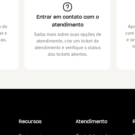
Entrar em contato com o
atendimento
s do
Apr
as e
com 
Saiba mais sobre suas opções de
cas.
e se
atendimento, crie um ticket de
m
atendimento e verifique o status
dos tickets abertos.
Recursos
Atendimento