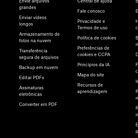
Envie arquivos
Central de ajuda
B
grandes
Fale conosco
E
Enviar vídeos
Privacidade e
H
longos
Termos de uso
c
Armazenamento de
Política de cookies
B
fotos na nuvem
r
Preferências de
Transferência
cookies e CCPA
D
segura de arquivos
Princípios da IA
F
Backup em nuvem
Mapa do site
Editar PDFs
I
Recursos de
Assinaturas
aprendizagem
P
eletrônicas
r
Converter em PDF
P
i
E
p