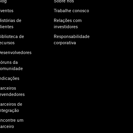
log
Sobre nós
ventos
Trabalhe conosco
istórias de
Relações com
lientes
investidores
iblioteca de
Responsabilidade
ecursos
corporativa
esenvolvedores
óruns da
comunidade
ndicações
arceiros
evendedores
arceiros de
ntegração
ncontre um
arceiro