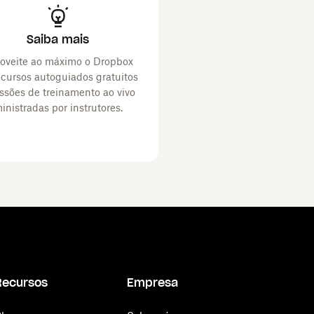
Saiba mais
oveite ao máximo o Dropbox
cursos autoguiados gratuitos
ssões de treinamento ao vivo
inistradas por instrutores.
Recursos
Empresa