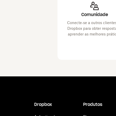
Comunidade
Conecte‑se a outros cliente
Dropbox para obter respost
aprender as melhores práti
Dropbox
Produtos