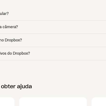
ular?
da câmera?
 no Dropbox?
ivos do Dropbox?
 obter ajuda