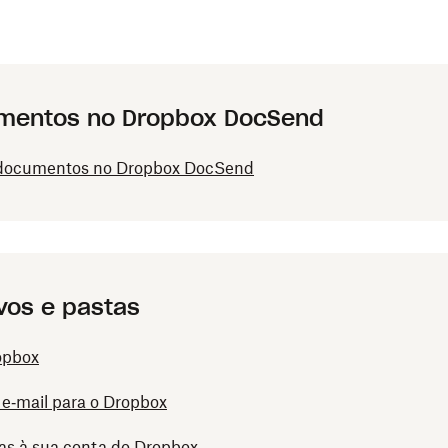
umentos no Dropbox DocSend
a documentos no Dropbox DocSend
vos e pastas
ropbox
 e‑mail para o Dropbox
tas à sua conta do Dropbox