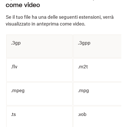
come video
Se il tuo file ha una delle seguenti estensioni, verrà
visualizzato in anteprima come video.
.3gp
.3gpp
.flv
.m2t
.mpeg
.mpg
.ts
.vob