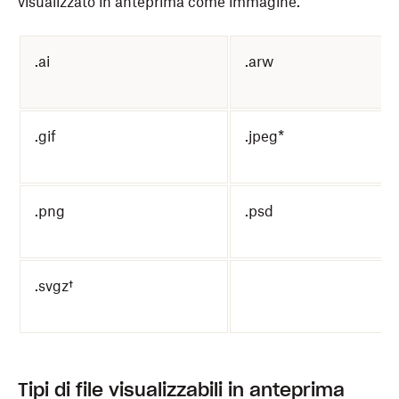
visualizzato in anteprima come immagine.
.ai
.arw
.gif
.jpeg*
.png
.psd
.svgz†
Tipi di file visualizzabili in anteprima