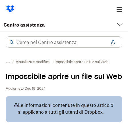
Ope
me
Centro assistenza
Visualizza e modifica
Impossibile aprire un file sul Web
Impossibile aprire un file sul Web
Aggiornato Dec 19, 2024
Le informazioni contenute in questo articolo
si applicano a tutti gli utenti di Dropbox.