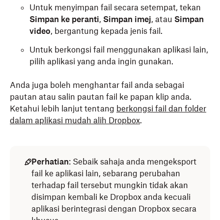
Untuk menyimpan fail secara setempat, tekan
Simpan ke peranti
,
Simpan imej
, atau
Simpan
video
, bergantung kepada jenis fail.
Untuk berkongsi fail menggunakan aplikasi lain,
pilih aplikasi yang anda ingin gunakan.
Untuk mengeksport fail dari aplikasi mudah alih
Anda juga boleh menghantar fail anda sebagai
Dropbox pada iPhone atau iPad anda:
pautan atau salin pautan fail ke papan klip anda.
Ketahui lebih lanjut tentang
berkongsi fail dan folder
dalam aplikasi mudah alih Dropbox
Buka aplikasi mudah alih Dropbox.
.
Ketik
Fail
di kiri bawah.
Ketik
(pilihan tambahan) di sebelah fail yang
Perhatian
: Sebaik sahaja anda mengeksport
anda ingin eksport.
fail ke aplikasi lain, sebarang perubahan
terhadap fail tersebut mungkin tidak akan
Simpan fail secara setempat atau kongsi fail
disimpan kembali ke Dropbox anda kecuali
dengan aplikasi lain:
aplikasi berintegrasi dengan Dropbox secara
Untuk menyimpan fail secara setempat, tekan