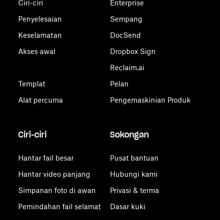
Ciri-ciri
Enterprise
Penyelesaian
Sempang
Keselamatan
DocSend
Akses awal
Dropbox Sign
Reclaim.ai
Templat
Pelan
Alat percuma
Pengemaskinian Produk
Ciri-ciri
Sokongan
Hantar fail besar
Pusat bantuan
Hantar video panjang
Hubungi kami
Simpanan foto di awan
Privasi & terma
Pemindahan fail selamat
Dasar kuki