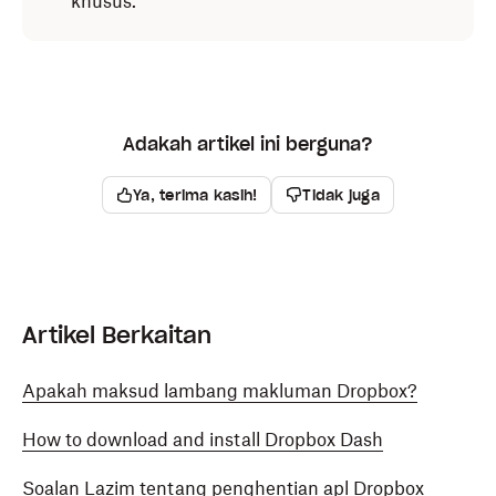
khusus.
Simpan ke peranti
,
Simpan imej
, atau
Simpan
video
, bergantung kepada jenis fail.
Untuk berkongsi fail menggunakan aplikasi lain,
ketik
Kongsi
, ketik
(pilihan tambahan), ketik
Adakah artikel ini berguna?
Eksport
, kemudian pilih aplikasi yang anda ingin
gunakan.
Ya, terima kasih!
Tidak juga
Artikel Berkaitan
Apakah maksud lambang makluman Dropbox?
How to download and install Dropbox Dash
Soalan Lazim tentang penghentian apl Dropbox