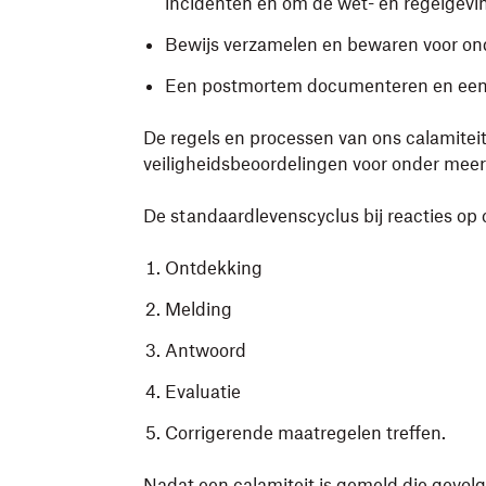
incidenten en om de wet- en regelgevin
Bewijs verzamelen en bewaren voor on
Een postmortem documenteren en een 
De regels en processen van ons calamiteit
veiligheidsbeoordelingen voor onder me
De standaardlevenscyclus bij reacties op c
Ontdekking
Melding
Antwoord
Evaluatie
Corrigerende maatregelen treffen.
Nadat een calamiteit is gemeld die gevolge