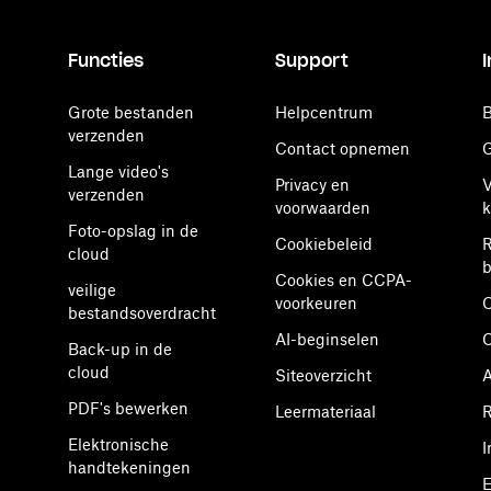
Functies
Support
Grote bestanden
Helpcentrum
B
verzenden
Contact opnemen
G
Lange video's
Privacy en
V
verzenden
voorwaarden
k
Foto-opslag in de
Cookiebeleid
R
cloud
b
Cookies en CCPA-
veilige
voorkeuren
O
bestandsoverdracht
AI-beginselen
Back-up in de
cloud
Siteoverzicht
A
PDF's bewerken
Leermateriaal
R
Elektronische
I
handtekeningen
E