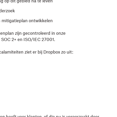
g op dit gebied na te leven
derzoek
mitigatieplan ontwikkelen
enplan zijn gecontroleerd in onze
er SOC 2+ en ISO/IEC 27001.
alamiteiten ziet er bij Dropbox zo uit:
n heeft voor klanten, of die nu is veroorzaakt door