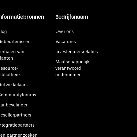
Informatiebronnen
Bedrijfsnaam
log
Over ons
ebeurtenissen
Vacatures
erhalen van
Investeerdersrelaties
lanten
Maatschappelijk
esource-
verantwoord
ibliotheek
ondernemen
ntwikkelaars
Communityforums
anbevelingen
esellerpartners
ntegratiepartners
en partner zoeken