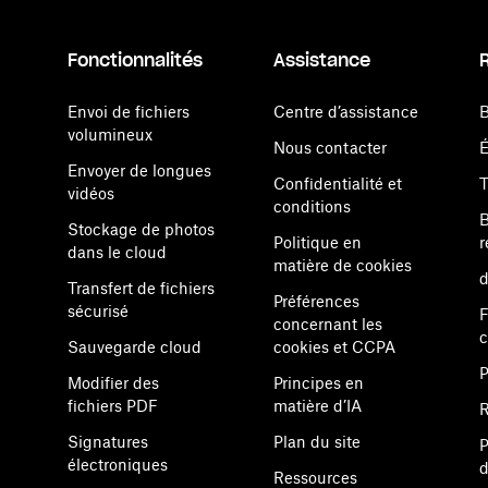
Fonctionnalités
Assistance
Envoi de fichiers
Centre d’assistance
B
volumineux
Nous contacter
Envoyer de longues
Confidentialité et
vidéos
conditions
B
Stockage de photos
Politique en
r
dans le cloud
matière de cookies
d
Transfert de fichiers
Préférences
sécurisé
F
concernant les
Sauvegarde cloud
cookies et CCPA
P
Modifier des
Principes en
fichiers PDF
matière d’IA
R
Signatures
Plan du site
P
électroniques
d
Ressources