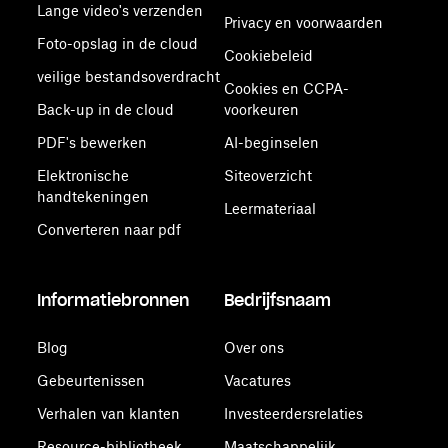
Lange video's verzenden
Privacy en voorwaarden
Foto-opslag in de cloud
Cookiebeleid
veilige bestandsoverdracht
Cookies en CCPA-
Back-up in de cloud
voorkeuren
PDF's bewerken
AI-beginselen
Elektronische
Siteoverzicht
handtekeningen
Leermateriaal
Converteren naar pdf
Informatiebronnen
Bedrijfsnaam
Blog
Over ons
Gebeurtenissen
Vacatures
Verhalen van klanten
Investeerdersrelaties
Resource-bibliotheek
Maatschappelijk