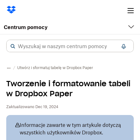
Ope
me
Centrum pomocy
Utwórz i sformatuj tabelę w Dropbox Paper
Tworzenie i formatowanie tabeli
w Dropbox Paper
Zaktualizowano Dec 19, 2024
Informacje zawarte w tym artykule dotyczą
wszystkich użytkowników Dropbox.