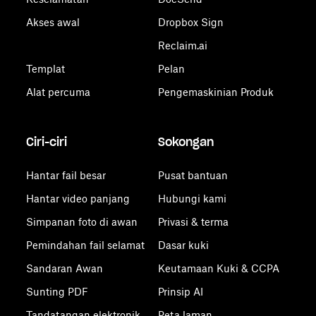
Akses awal
Dropbox Sign
Reclaim.ai
Templat
Pelan
Alat percuma
Pengemaskinian Produk
Ciri-ciri
Sokongan
Hantar fail besar
Pusat bantuan
Hantar video panjang
Hubungi kami
Simpanan foto di awan
Privasi & terma
Pemindahan fail selamat
Dasar kuki
Sandaran Awan
Keutamaan Kuki & CCPA
Sunting PDF
Prinsip AI
Tandatangan elektronik
Peta laman