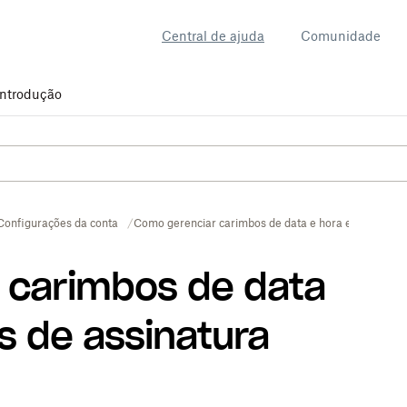
Central de ajuda
Comunidade
Introdução
Configurações da conta
Como gerenciar carimbos de data e hora e quadros d
 carimbos de data
s de assinatura