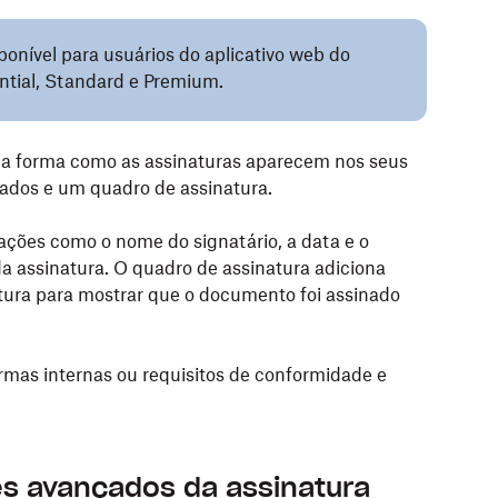
ponível para usuários do aplicativo web do
ntial, Standard e Premium.
 a forma como as assinaturas aparecem nos seus
ados e um quadro de assinatura.
ções como o nome do signatário, a data e o
a assinatura. O quadro de assinatura adiciona
atura para mostrar que o documento foi assinado
rmas internas ou requisitos de conformidade e
es avançados da assinatura