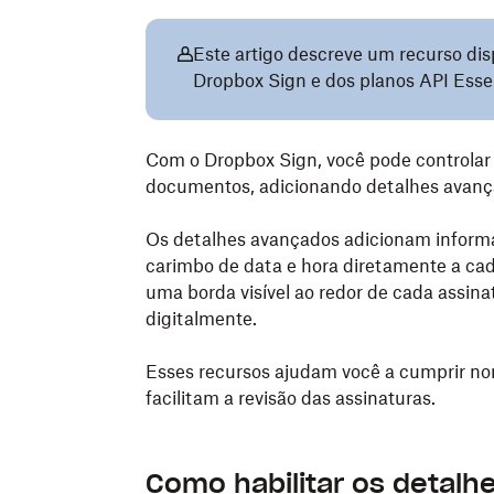
Este artigo descreve um recurso dis
Dropbox Sign e dos planos API Esse
Com o Dropbox Sign, você pode controlar
documentos, adicionando detalhes avanç
Os detalhes avançados adicionam informa
carimbo de data e hora diretamente a cad
uma borda visível ao redor de cada assin
digitalmente.
Esses recursos ajudam você a cumprir no
facilitam a revisão das assinaturas.
Como habilitar os detalh