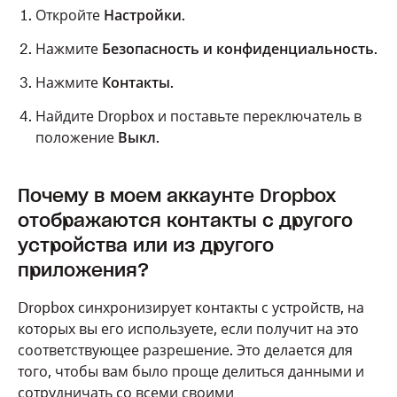
Откройте
Настройки
.
Нажмите
Безопасность и конфиденциальность
.
Нажмите
Контакты
.
Найдите Dropbox и поставьте переключатель в
положение
Выкл
.
Чтобы отменить доступ к контактам на устройстве
Почему в моем аккаунте Dropbox
Android:
отображаются контакты с другого
устройства или из другого
Откройте
Настройки
.
приложения?
Нажмите
Приложения и уведомления
.
Dropbox синхронизирует контакты с устройств, на
Нажмите
Dropbox
. Если вы не можете найти его,
которых вы его используете, если получит на это
нужно сначала нажать
Показать все
соответствующее разрешение. Это делается для
приложения
или
Информация о приложении
.
того, чтобы вам было проще делиться данными и
Нажмите
Разрешения
.
сотрудничать со всеми своими