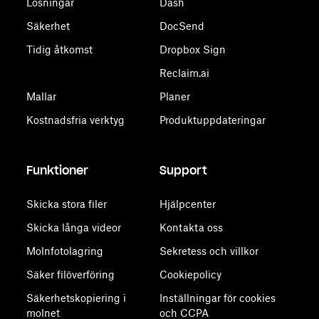
Lösningar
Dash
Säkerhet
DocSend
Tidig åtkomst
Dropbox Sign
Reclaim.ai
Mallar
Planer
Kostnadsfria verktyg
Produktuppdateringar
Funktioner
Support
Skicka stora filer
Hjälpcenter
Skicka långa videor
Kontakta oss
Molnfotolagring
Sekretess och villkor
Säker filöverföring
Cookiepolicy
Säkerhetskopiering i
Inställningar för cookies
molnet
och CCPA