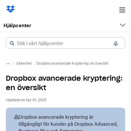
Ope
me
Hjälpcenter
Säkerhet
Dropbox avancerade kryptering: en översikt
Dropbox avancerade kryptering:
en översikt
Uppdaterat Apr 01, 2025
Dropbox avancerade kryptering är
tillgängligt för kunder på Dropbox Advanced,