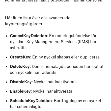
kommer att listas i
aktivitetsloggen
i adminkonsolen.
Här är en lista över alla avancerade
krypteringsåtgärder:
CancelKeyDeletion
: En raderingshändelse för
nycklar i Key Management Services (KMS) har
avbrutits.
CreateKey
: En ny nyckel skapas eller dupliceras
DeleteKey
: Den schemalagda perioden har löpt ut
och nyckeln har raderats
DisableKey
: Nyckel har inaktiverats
EnableKey
: Nyckel har aktiverats
ScheduleKeyDeletion
: Borttagning av en nyckel
har schemalagts