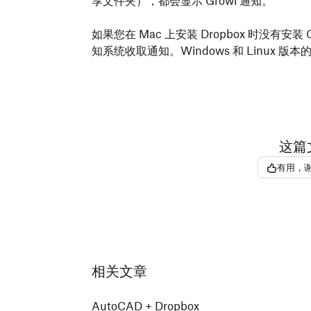
享文件夹），都会显示 Growl 通知。
将文件复制并粘贴到或
拖放
到 Dropbox
点按
创建或上传文件
。
如果您在 Mac 上安装 Dropbox 时没有安装
点按
上传文件
。
将文件添加到 Dropbox 文件夹后，它们就
知系统收取通知。Windows 和 Linux 版
标
时，就表示文件已成功上传到 Dropbox。
这篇
有用，
相关文章
AutoCAD + Dropbox