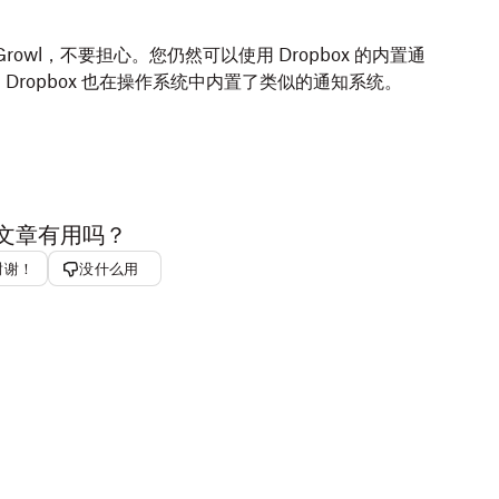
 文件夹。
 Growl，不要担心。您仍然可以使用 Dropbox 的内置通
会上传到 Dropbox。当文件的文件图标上显示
绿色勾号图
本的 Dropbox 也在操作系统中内置了类似的通知系统。
文章有用吗？
谢谢！
没什么用