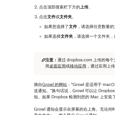
点击顶部搜索栏下方的
上传
。
点击
文件
或
文件夹
。
如果您选择了
文件
，请选择任意数量的
如果选择
文件夹
，请选择一个文件夹，
注意：
通过 dropbox.com 上传
用
桌面应用
或
移动应用
，通过应用上传
从您的电脑添加文件：
从手机或平板电脑添加文件：
摘自
Growl 的网站
：“Growl 是适用于 ma
送通知。”换句话说，Growl 可以让 Dropb
知。如果 Dropbox 检测到您的 Mac 上安装
打开访达 (Mac) 或文件资源管理器 (Wind
在手机或平板电脑上打开 Dropbox 应用。
转到
Dropbox 文件夹
。
点按
（添加）。
Growl 通知会显示在屏幕的右上角。无论何时