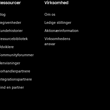
Ressourcer
Virksomhed
log
Om os
egivenheder
Ledige stillinger
undehistorier
Aktionærinformation
essurcebibliotek
Virksomhedens
ansvar
dviklere
Communityforummer
envisninger
orhandlerpartnere
ntegrationspartnere
ind en partner