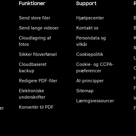
Funktioner
Support
Send store filer
Hjælpecenter
B
Send lange videoer
Kontakt os
B
Cloudlagring af
Persondata og
K
fotos
vilkår
R
Sikker filoverførsel
Cookiepolitik
U
Cloudbaseret
Cookie- og CCPA-
backup
præferencer
H
Redigere PDF-filer
AI-principper
F
Elektroniske
Sitemap
underskrifter
I
Læringsressourcer
Konvertér til PDF
er
F