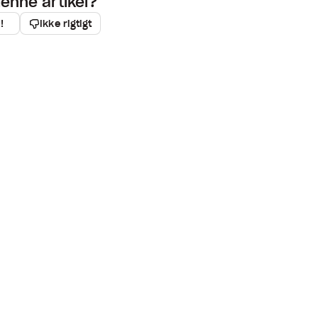
denne artikel?
!
Ikke rigtigt