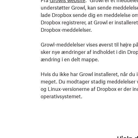
Sådan tilføjer du filer fra din computer:
Sådan tilføjer du filer fra din telefon eller 
Fra
Growls website
: "Growl er et meddel
understøtter Growl, kan sende meddelelser
lade Dropbox sende dig en meddelelse om D
Åbn Finder (Mac) eller Stifinder (Wind
Åbn Dropbox-appen på din telefon eller
Dropbox registrerer, at Growl er installeret
Gå til
Dropbox-mappen
.
Tryk på
(tilføj).
Dropbox-meddelelser.
Kopiér og indsæt filerne i Dropbox-ma
Tryk på
Opret eller upload fil
.
Growl-meddelelser vises øverst til højre 
sker nye ændringer af indholdet i din Dropbo
Tryk på
Upload fil
.
Når du tilføjer filer i din Dropbox-mappe, 
ændring i en delt mappe.
et
grønt flueben
på filikonerne, er filerne 
Hvis du ikke har Growl installeret, når du 
meget. Du modtager stadig meddelelser 
og Linux-versionerne af Dropbox er der i
operativsystemet.