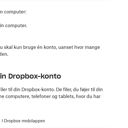
in computer:
in computer.
Du skal kun bruge én konto, uanset hvor mange
den.
telefon eller tablet:
 din Dropbox-konto
 Store eller Google Play Butik på din telefon eller
er til din Dropbox-konto. De filer, du føjer til din
ine computere, telefoner og tablets, hvor du har
Du skal kun bruge én konto, uanset hvor mange
den.
I Dropbox-mobilappen