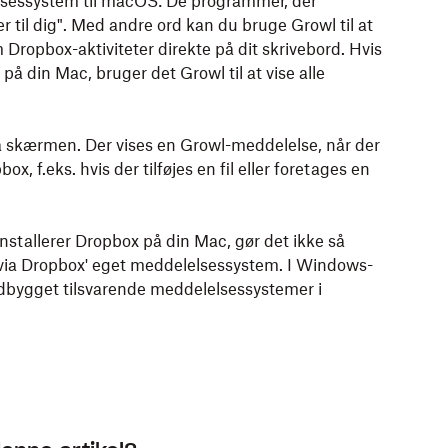
tablet:
elsessystem til macOS: De programmer, der
 til dig". Med andre ord kan du bruge Growl til at
ropbox-aktiviteter direkte på dit skrivebord. Hvis
ows).
 tablet.
 på din Mac, bruger det Growl til at vise alle
ppen. Du kan også bruge
træk og slip
.
på skærmen. Der vises en Growl-meddelelse, når der
x, f.eks. hvis der tilføjes en fil eller foretages en
bliver de uploadet til Dropbox. Når der er sat
blevet uploadet til Dropbox.
installerer Dropbox på din Mac, gør det ikke så
via Dropbox' eget meddelelsessystem. I Windows-
ndbygget tilsvarende meddelelsessystemer i