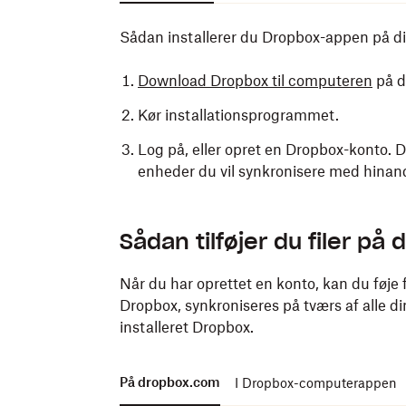
Sådan installerer du Dropbox-appen på d
Download Dropbox til computeren
på d
Kør installationsprogrammet.
Log på, eller opret en Dropbox-konto. 
enheder du vil synkronisere med hinan
Sådan installerer du Dropbox-appen på din 
Sådan tilføjer du filer på
Download
Dropbox-mobilappen
fra App
tablet.
Når du har oprettet en konto, kan du føje fil
Dropbox,
synkroniseres
på tværs af alle d
Åbn appen.
installeret Dropbox.
Log på, eller opret en Dropbox-konto. 
enheder du vil synkronisere med hinan
På dropbox.com
I Dropbox-computerappen