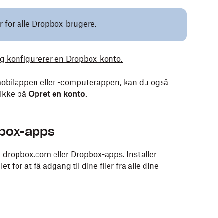
r for alle Dropbox-brugere.
og konfigurerer en Dropbox-konto.
-mobilappen eller -computerappen, kan du også
likke på
Opret en konto
.
pbox-apps
a dropbox.com eller Dropbox-apps. Installer
t for at få adgang til dine filer fra alle dine