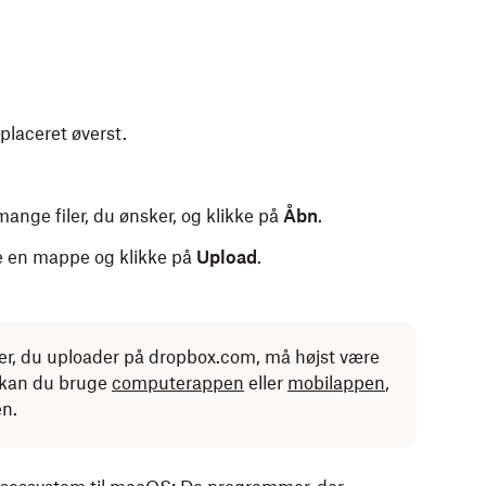
 placeret øverst.
ange filer, du ønsker, og klikke på
Åbn
.
ge en mappe og klikke på
Upload
.
per, du uploader på dropbox.com, må højst være
r kan du bruge
computerappen
eller
mobilappen
,
en.