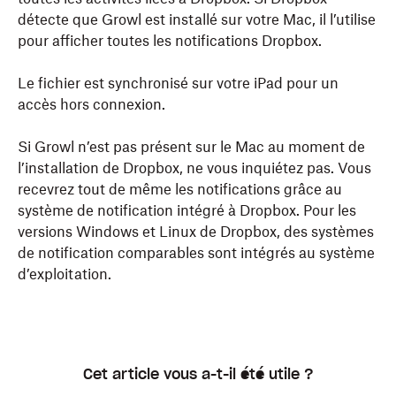
Appuyez sur
(ajouter).
détecte que Growl est installé sur votre Mac, il l’utilise
Copiez et collez les fichiers dans le dossier Dropbox
pour afficher toutes les notifications Dropbox.
ou procédez par
glisser-déposer
.
Appuyez sur
Créer ou importer un fichier
.
Le fichier est synchronisé sur votre iPad pour un
Appuyez sur
Importer un fichier
.
Tout fichier que vous ajoutez dans votre dossier
accès hors connexion.
Dropbox est importé dans Dropbox. La présence
d’une
icône en forme de coche verte
sur le fichier
Si Growl n’est pas présent sur le Mac au moment de
indique qu’il a bien été importé dans Dropbox.
l’installation de Dropbox, ne vous inquiétez pas. Vous
recevrez tout de même les notifications grâce au
système de notification intégré à Dropbox. Pour les
versions Windows et Linux de Dropbox, des systèmes
de notification comparables sont intégrés au système
d’exploitation.
Cet article vous a-t-il été utile ?