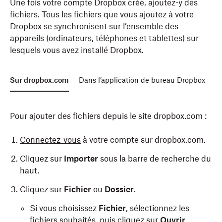
Une fois votre compte Dropbox créé, ajoutez-y des
l’
application mobile Dropbox
via l’App Store ou le
fichiers. Tous les fichiers que vous ajoutez à votre
Google Play Store.
Dropbox
se synchronisent
sur l’ensemble des
Ouvrez l’application.
appareils (ordinateurs, téléphones et tablettes) sur
lesquels vous avez installé Dropbox.
Connectez-vous ou créez un compte Dropbox. Un
seul compte suffit, quel que soit le nombre
d’appareils à synchroniser.
Sur dropbox.com
Dans l’application de bureau Dropbox
D
Pour ajouter des fichiers depuis le site dropbox.com :
Connectez-vous
à votre compte sur dropbox.com.
Cliquez sur
Importer
sous la barre de recherche du
haut.
Cliquez sur
Fichier
ou
Dossier
.
Si vous choisissez
Fichier
, sélectionnez les
fichiers souhaités, puis cliquez sur
Ouvrir
.