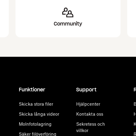
Community
Funktioner
Support
Skicka stora filer
Hjälpcenter
B
Skicka långa videor
Kontakta oss
H
Molnfotolagring
Sekretess och
K
villkor
Säker filöverföring
R