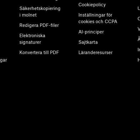
Cookiepolicy
Säkerhetskopiering
U
i molnet
Inställningar för
cookies och CCPA
Redigera PDF-filer
V
AI-principer
Elektroniska
Å
signaturer
Sajtkarta
I
Konvertera till PDF
Läranderesurser
gar
H