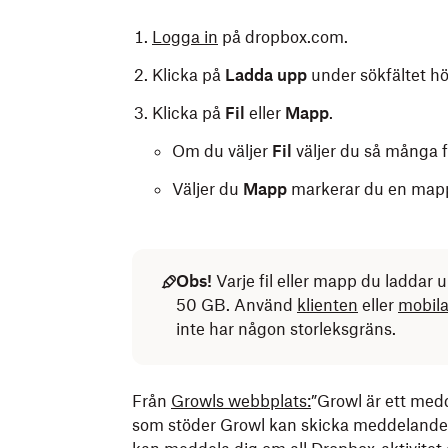
Logga in
på dropbox.com.
Klicka på
Ladda upp
under sökfältet h
Klicka på
Fil
eller
Mapp
.
Om du väljer
Fil
väljer du så många fi
Väljer du
Mapp
markerar du en mapp
Obs!
Varje fil eller mapp du laddar 
50 GB. Använd
klienten
eller
mobil
inte har någon storleksgräns.
Lägga till filer från datorn:
Lägga till filer från din mobil eller surfplat
Från
Growls webbplats:
”Growl är ett me
som stöder Growl kan skicka meddelanden 