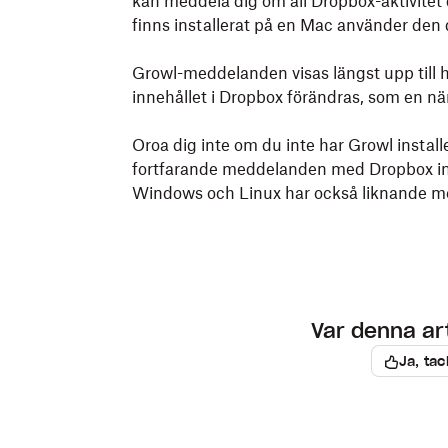
kan meddela dig om all Dropbox-aktivitet
Öppna Finder (Mac) eller Filutforskare
Öppna Dropbox-appen på mobilen eller 
finns installerat på en Mac använder den 
Gå till
Dropbox-mappen
.
Tryck på
(lägg till).
Growl-meddelanden visas längst upp till
Kopiera och klistra in eller
dra och släp
Tryck på
Skapa eller ladda upp en fil
.
innehållet i Dropbox förändras, som en när 
Tryck på
Ladda upp fil
.
När du lägger till filer i Dropbox-mappen 
Oroa dig inte om du inte har Growl install
bockmarkeringar
över filikonerna har de l
fortfarande meddelanden med Dropbox i
Windows och Linux har också liknande m
Var denna arti
Ja, tac