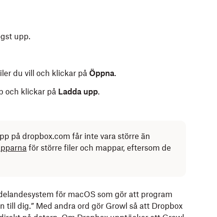
ögst upp.
ler du vill och klickar på
Öppna
.
 och klickar på
Ladda upp
.
upp på dropbox.com får inte vara större än
apparna
för större filer och mappar, eftersom de
ta:
ddelandesystem för macOS som gör att program
till dig.” Med andra ord gör Growl så att Dropbox