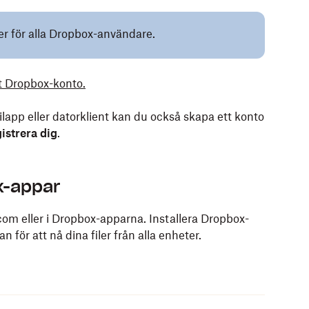
ler för alla Dropbox-användare.
t Dropbox-konto.
app eller datorklient kan du också skapa ett konto
istrera dig
.
x-appar
om eller i Dropbox-apparna. Installera Dropbox-
 för att nå dina filer från alla enheter.