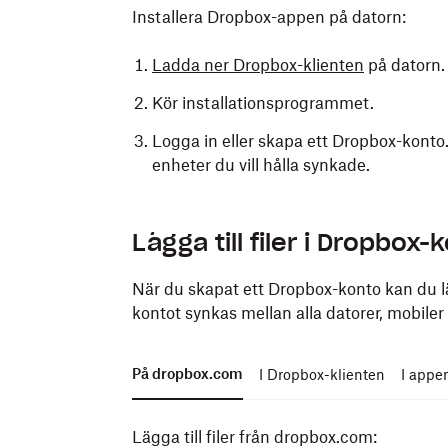
Installera Dropbox-appen på datorn:
Ladda ner Dropbox-klienten
på datorn.
Kör installationsprogrammet.
Logga in eller skapa ett Dropbox-konto
enheter du vill hålla synkade.
Installera Dropbox-appen på mobilen eller
Lägga till filer i Dropbox-
På mobilen eller surfplattan laddar du 
Play Store.
När du skapat ett Dropbox-konto kan du lägga
kontot
synkas
mellan alla datorer, mobiler
Öppna appen.
Logga in eller skapa ett Dropbox-konto
På dropbox.com
I Dropbox-klienten
I appe
enheter du vill hålla synkade.
Lägga till filer från dropbox.com: