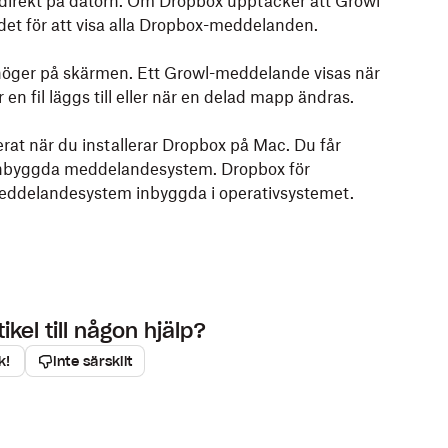
 direkt på datorn. Om Dropbox upptäcker att Growl
n (Windows).
surfplattan.
det för att visa alla Dropbox-meddelanden.
 höger på skärmen. Ett Growl-meddelande visas när
p
filer i Dropbox-mappen.
en fil läggs till eller när en delad mapp ändras.
laddas de upp till Dropbox. När filerna har
gröna
erat när du installerar Dropbox på Mac. Du får
addats upp till Dropbox.
nbyggda meddelandesystem. Dropbox för
eddelandesystem inbyggda i operativsystemet.
kel till någon hjälp?
k!
Inte särskilt