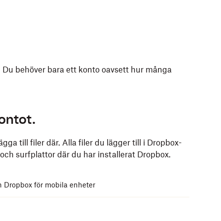
. Du behöver bara ett konto oavsett hur många
 surfplattan:
kontot.
ner
Dropbox-mobilappen
via App Store eller Google
 till filer där. Alla filer du lägger till i Dropbox-
 och surfplattor där du har installerat Dropbox.
. Du behöver bara ett konto oavsett hur många
n Dropbox för mobila enheter