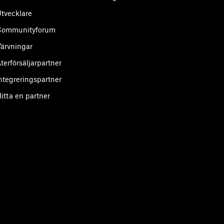
tvecklare
Communityforum
ärvningar
terförsäljarpartner
ntegreringspartner
itta en partner