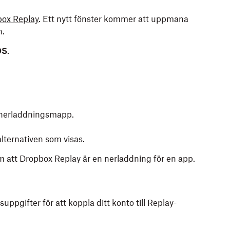
box Replay
. Ett nytt fönster kommer att uppmana
n.
OS
.
es nerladdningsmapp.
alternativen som visas.
 att Dropbox Replay är en nerladdning för en app.
pgifter för att koppla ditt konto till Replay-