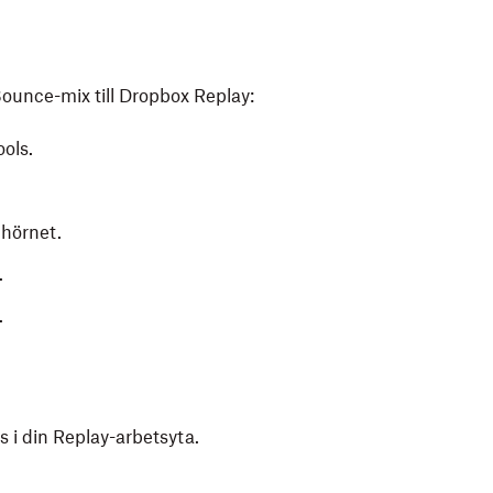
Bounce-mix till Dropbox Replay:
ols.
 hörnet.
.
.
 i din Replay-arbetsyta.