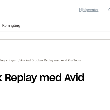
Hjälpcenter
Kom igång
ntegreringar
Använd Dropbox Replay med Avid Pro Tools
 Replay med Avid