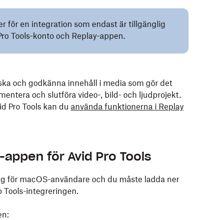
er för en integration som endast är tillgänglig
Pro Tools-konto och Replay-appen.
nska och godkänna innehåll i media som gör det
entera och slutföra video-, bild- och ljudprojekt.
id Pro Tools kan du
använda funktionerna i Replay
-appen för Avid Pro Tools
lig för macOS-användare och du måste ladda ner
o Tools-integreringen.
en: