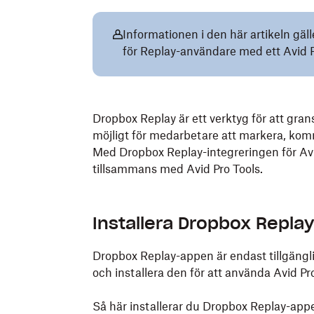
Informationen i den här artikeln gäll
för Replay-användare med ett Avid 
Dropbox Replay är ett verktyg för att gra
möjligt för medarbetare att markera, komm
Med Dropbox Replay-integreringen för Av
tillsammans med Avid Pro Tools.
Installera Dropbox Replay
Dropbox Replay-appen är endast tillgäng
och installera den för att använda Avid Pr
Så här installerar du Dropbox Replay-app