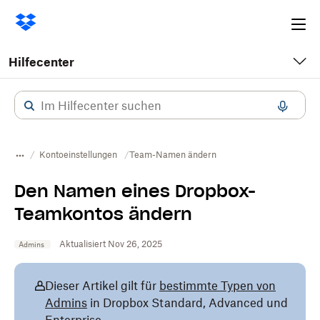
Ope
me
Hilfecenter
Kontoeinstellungen
Team-Namen ändern
Den Namen eines Dropbox-
Teamkontos ändern
Aktualisiert Nov 26, 2025
Admins
Dieser Artikel gilt für
bestimmte Typen von
Admins
in Dropbox Standard, Advanced und