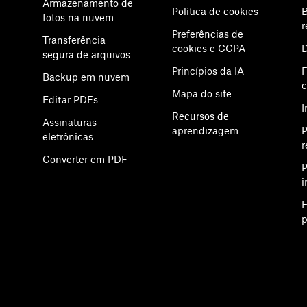
Armazenamento de
Política de cookies
B
fotos na nuvem
r
Preferências de
Transferência
cookies e CCPA
D
segura de arquivos
Princípios da IA
F
Backup em nuvem
Mapa do site
Editar PDFs
I
Recursos de
Assinaturas
aprendizagem
P
eletrônicas
r
Converter em PDF
P
i
E
p