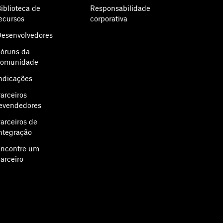
iblioteca de
Responsabilidade
ecursos
corporativa
esenvolvedores
óruns da
comunidade
ndicações
arceiros
evendedores
arceiros de
ntegração
ncontre um
arceiro