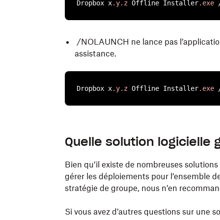
Dropbox x
.y
.z
 Offline Installer
.exe
 
/NOLAUNCH ne lance pas l’application d
assistance.
Dropbox x
.y
.z
 Offline Installer
.exe
 
Dropbox propose trois versions du progra
Dropbox propose un programme d’installa
architectures de système Windows.
Dropbox Enterprise sur macOS qui permet
Quelle solution logicielle 
assistance sur les appareils gérés.
Pour procéder à l’installation :
Bien qu’il existe de nombreuses solutions
Pour procéder à l’installation :
gérer les déploiements pour l’ensemble de
1. Téléchargez le fichier MSI corresponda
stratégie de groupe, nous n’en recomman
1. Téléchargez le programme d’installatio
Dropbox MSI pour les systèmes 32 bits
Si vous avez d’autres questions sur une so