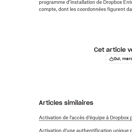
Dropbox PKG pour les
Macs
Intel
(x86_
programme d’installation de Dropbox Enter
Dropbox MSI pour les systèmes 64 bits
compte, dont les coordonnées figurent dan
Dropbox PKG pour les
Macs Apple
Sili
Dropbox MSI pour les systèmes ARM6
Le fichier du programme d’installation doi
Le fichier du programme d’installation do
correspond aux trois chiffres de la derniè
Installer.msi » (où « [x.y.z] » correspond a
programme d’installation).
2. Exécutez via :
Cet article v
2. Pour installer l’application de bureau D
Oui, merc
programme d’installation Dropbox Enterpr
sudo installer -pkg 
Dropbox
.
pkg  -ta
msiexec 
/i
"Dropbox [x.y.z] Enterpri
Cette opération installera Dropbox dans
nouveaux utilisateurs de se connecter à 
Articles similaires
manuellement leurs préférences.
L’option /qn peut être ajoutée pour effect
Activation de l’accès d’équipe à Dropbox 
Activation d’une authentification uniqu
msiexec 
/i
"Dropbox [x.y.z] Enterpri