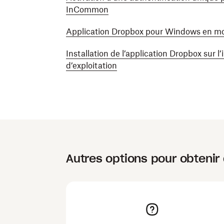
InCommon
Application Dropbox pour Windows en mo
3. Si vous utilisez une solution logicielle 
appareils en utilisant l’option sans assista
Installation de l’application Dropbox sur 
d’exploitation
Cela permettra d’installer Dropbox dans 
nouveaux utilisateurs à se connecter à
manuellement leurs préférences.
Les utilisateurs existants n’auront pa
leurs préférences.
Autres options pour obtenir 