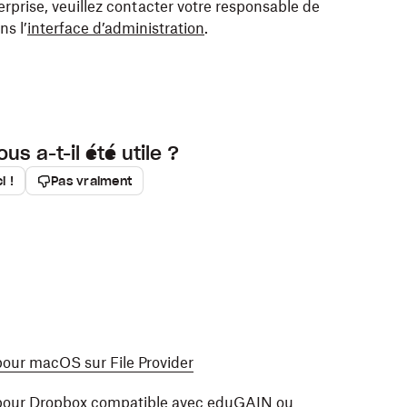
64)
prise, veuillez contacter votre responsable de
s l’
interface d’administration
.
con
(arm64)
4
t être nommé « Dropbox [x.y.z].pkg » (où « [x.y.z] »
it être nommé « Dropbox [x.y.z] Enterprise
re version du programme d’installation).
ux trois chiffres de la dernière version du
ous a-t-il été utile ?
ropbox sur votre ordinateur actuel, exécutez le
i !
Pas vraiment
ise avec :
Copier
rget /
Copier
se Installer.msi"
 /Applications/Dropbox.app et demandera aux
leurs comptes Dropbox et de configurer
uer une installation sans assistance :
pour macOS sur File Provider
Copier
e pour Dropbox compatible avec eduGAIN ou
se Installer.msi"
/qn