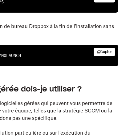
/S
e bureau Dropbox à la fin de l’installation sans
Copier
/NOLAUNCH
mme d’installation MSI pour différentes
tion PKG pour les déploiements
 aux administrateurs d’installer Dropbox sans
gérée dois-je utiliser ?
 logicielles gérées qui peuvent vous permettre de
 votre équipe, telles que la stratégie SCCM ou la
nt à votre architecture Windows :
dons pas une spécifique.
n PKG correspondant à votre architecture Mac :
lution particulière ou sur l’exécution du