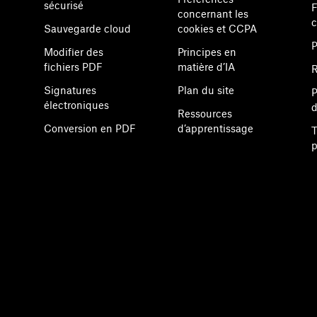
sécurisé
F
concernant les
Sauvegarde cloud
cookies et CCPA
P
Modifier des
Principes en
fichiers PDF
matière d’IA
R
Signatures
Plan du site
P
électroniques
d
Ressources
Conversion en PDF
d’apprentissage
T
p