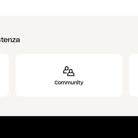
stenza
Community