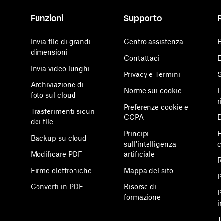
Funzioni
Supporto
Invia file di grandi
Centro assistenza
B
dimensioni
Contattaci
E
Invia video lunghi
Privacy e Termini
S
Archiviazione di
Norme sui cookie
L
foto sul cloud
r
Preferenze cookie e
Trasferimenti sicuri
CCPA
D
dei file
Principi
F
Backup su cloud
sull'intelligenza
Modificare PDF
artificiale
R
Firme elettroniche
Mappa del sito
P
Converti in PDF
Risorse di
P
formazione
i
T