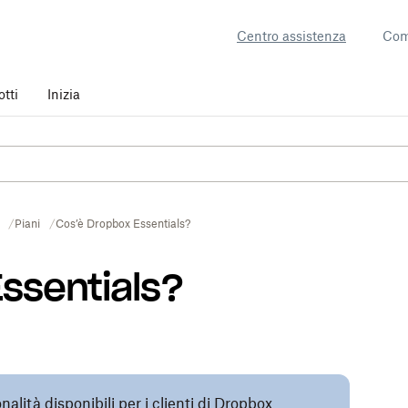
Centro assistenza
Com
otti
Inizia
Piani
Cos’è Dropbox Essentials?
ssentials?
nalità disponibili per i clienti di Dropbox