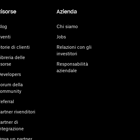
Risorse
Azienda
log
Chi siamo
venti
Jobs
torie di clienti
Relazioni con gli
investitori
ibreria delle
isorse
Responsabilità
aziendale
evelopers
orum della
community
eferral
artner rivenditori
artner di
ntegrazione
rova un partner