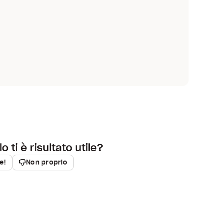
o ti è risultato utile?
ie!
Non proprio