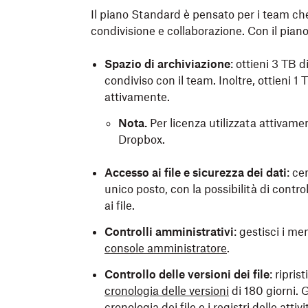
Il piano Standard è pensato per i team ch
condivisione e collaborazione. Con il pian
Spazio di archiviazione
: ottieni 3 TB d
condiviso con il team. Inoltre, ottieni 1
attivamente.
Nota.
Per licenza utilizzata attivam
Dropbox.
Accesso ai file e sicurezza dei dati
: ce
unico posto, con la possibilità di con
ai file.
Controlli amministrativi
: gestisci i m
console amministratore
.
Controllo delle versioni dei file
: ripris
cronologia delle versioni
di 180 giorni. 
cronologia dei file e i registri delle atti