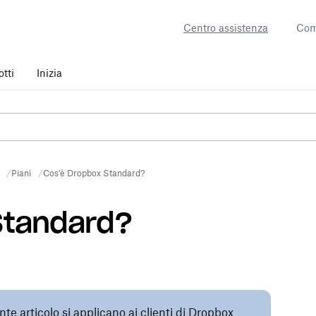
Centro assistenza
Com
otti
Inizia
Piani
Cos’è Dropbox Standard?
Standard?
e articolo si applicano ai clienti di Dropbox