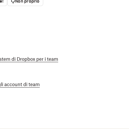
ie!
Non proprio
ystem di Dropbox per i team
li account di team