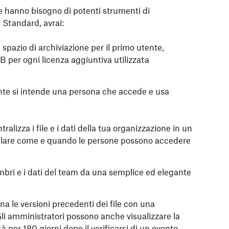
e hanno bisogno di potenti strumenti di
o Standard, avrai:
i spazio di archiviazione per il primo utente,
 TB per ogni licenza aggiuntiva utilizzata
ente si intende una persona che accede e usa
ntralizza i file e i dati della tua organizzazione in un
trollare come e quando le persone possono accedere
embri e i dati del team da una semplice ed elegante
tina le versioni precedenti dei file con una
Gli amministratori possono anche visualizzare la
vità per 180 giorni dopo il verificarsi di un evento.