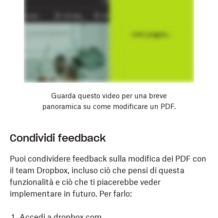
Nota.
La modifica di PDF nell’app per
Tocca il nome del PDF che desideri modificare.
dispositivi mobili Dropbox non è al momento
disponibile per Android.
Tocca
Modifica/Firma
.
Apporta le modifiche.
Per aggiungere testo, tocca
Aggiungi testo
,
digita il testo desiderato, quindi tocca
Fine
.
Guarda questo video per una breve
Per aggiungere una data, tocca
Aggiungi data
,
panoramica su come modificare un PDF.
digita la data nel campo di modifica, quindi
tocca
Fine
.
Condividi feedback
Tocca
Salva
.
Puoi condividere feedback sulla modifica dei PDF con
il team Dropbox, incluso ciò che pensi di questa
funzionalità e ciò che ti piacerebbe veder
implementare in futuro. Per farlo:
Accedi
a dropbox.com.