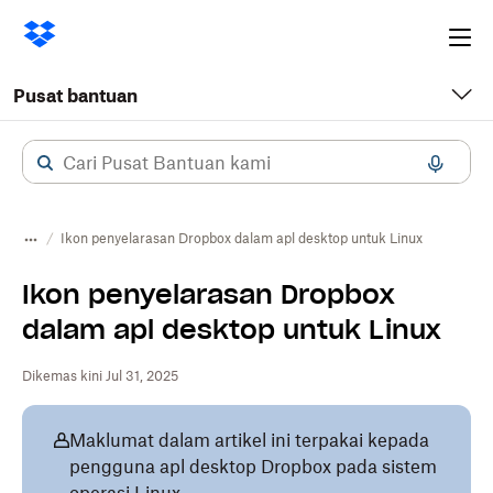
Ope
me
Pusat bantuan
Ikon penyelarasan Dropbox dalam apl desktop untuk Linux
Ikon penyelarasan Dropbox
dalam apl desktop untuk Linux
Dikemas kini Jul 31, 2025
Maklumat dalam artikel ini terpakai kepada
pengguna apl desktop Dropbox pada sistem