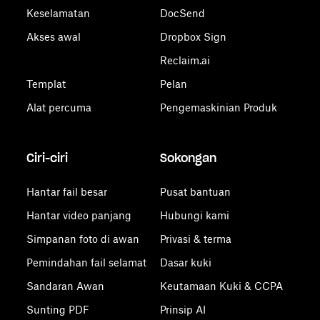
Keselamatan
DocSend
Akses awal
Dropbox Sign
Reclaim.ai
Templat
Pelan
Alat percuma
Pengemaskinian Produk
Ciri-ciri
Sokongan
Hantar fail besar
Pusat bantuan
Hantar video panjang
Hubungi kami
Simpanan foto di awan
Privasi & terma
Pemindahan fail selamat
Dasar kuki
Sandaran Awan
Keutamaan Kuki & CCPA
Sunting PDF
Prinsip AI