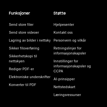
Funksjoner
Støtte
Send store filer
Hjelpesenter
Send store videoer
Kontakt oss
Lagring av bilder i nettsky
Personvern og vilkår
Sikker filoverføring
Retningslinjer for
informasjonskapsler
Sikkerhetskopi til
nettskyen
Innstillinger for
informasjonskapsler og
Rediger PDF-er
CCPA
Elektroniske underskrifter
AI-prinsipper
Konverter til PDF
Nettstedskart
Læringsressurser