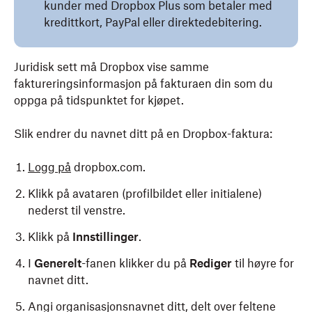
kunder med Dropbox Plus som betaler med
kredittkort, PayPal eller direktedebitering.
Juridisk sett må Dropbox vise samme
faktureringsinformasjon på fakturaen din som du
oppga på tidspunktet for kjøpet.
Slik endrer du navnet ditt på en Dropbox-faktura:
Logg på
dropbox.com.
Klikk på avataren (profilbildet eller initialene)
nederst til venstre.
Klikk på
Innstillinger
.
I
Generelt
-fanen klikker du på
Rediger
til høyre for
navnet ditt.
Angi organisasjonsnavnet ditt, delt over feltene