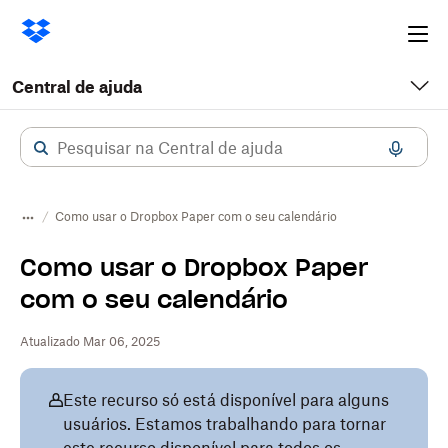
Ope
me
Central de ajuda
Como usar o Dropbox Paper com o seu calendário
Como usar o Dropbox Paper
com o seu calendário
Atualizado Mar 06, 2025
Este recurso só está disponível para alguns
usuários. Estamos trabalhando para tornar