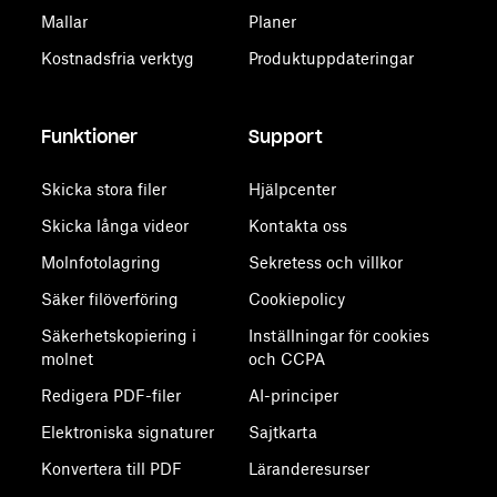
Mallar
Planer
Kostnadsfria verktyg
Produktuppdateringar
Funktioner
Support
Skicka stora filer
Hjälpcenter
Skicka långa videor
Kontakta oss
Molnfotolagring
Sekretess och villkor
Säker filöverföring
Cookiepolicy
Säkerhetskopiering i
Inställningar för cookies
molnet
och CCPA
Redigera PDF-filer
AI-principer
Elektroniska signaturer
Sajtkarta
Konvertera till PDF
Läranderesurser