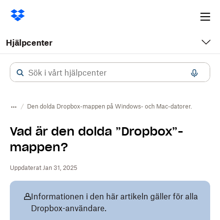
Ope
me
Hjälpcenter
Den dolda Dropbox-mappen på Windows- och Mac-datorer.
Vad är den dolda ”Dropbox”-
mappen?
Uppdaterat Jan 31, 2025
Informationen i den här artikeln gäller för alla
Dropbox-användare.