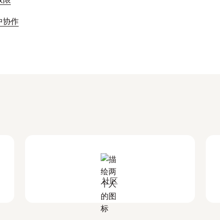
）中协作
社区