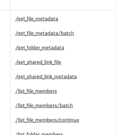
/get_file_metadata
/get_file_metadata/batch
/get_folder_metadata
/get_shared_link_file
/get_shared_link_metadata
/list_file_members
/list_file_members/batch
/list_file_members/continue
/list_folder_members