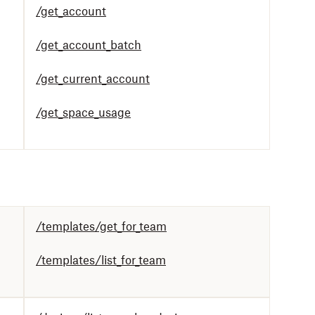
/get_account
/get_account_batch
/get_current_account
/get_space_usage
/templates/get_for_team
/templates/list_for_team