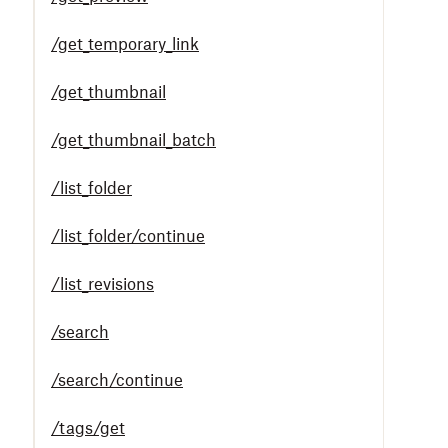
/get_temporary_link
/get_thumbnail
/get_thumbnail_batch
/list_folder
/list_folder/continue
/list_revisions
/search
/search/continue
/tags/get