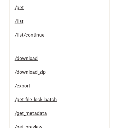
/get
/list
/list/continue
/download
/download_zip
/export
/get_file_lock_batch
/get_metadata
/get_preview