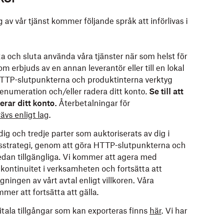
av vår tjänst kommer följande språk att införlivas i
a och sluta använda våra tjänster när som helst för
om erbjuds av en annan leverantör eller till en lokal
HTTP-slutpunkterna och produktinterna verktyg
enumeration och/eller radera ditt konto.
Se till att
erar ditt konto.
Återbetalningar för
rävs enligt lag
.
dig och tredje parter som auktoriserats av dig i
esstrategi, genom att göra HTTP-slutpunkterna och
edan tillgängliga. Vi kommer att agera med
 kontinuitet i verksamheten och fortsätta att
gningen av vårt avtal enligt villkoren. Våra
er att fortsätta att gälla.
tala tillgångar som kan exporteras finns
här
. Vi har