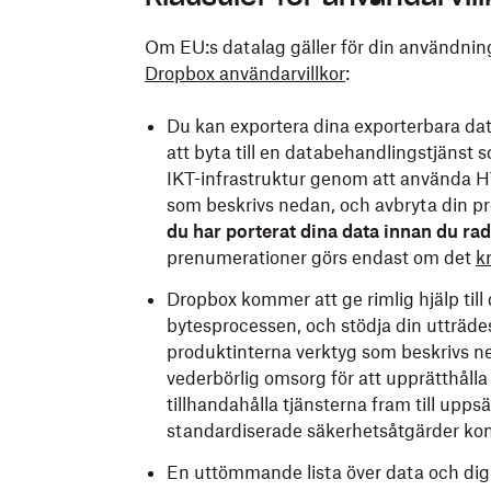
Om EU:s datalag gäller för din användning 
Dropbox användarvillkor
:
Du kan exportera dina exporterbara dat
att byta till en databehandlingstjänst s
IKT-infrastruktur genom att använda 
som beskrivs nedan, och avbryta din pr
du har porterat dina data innan du rad
prenumerationer görs endast om det
k
Dropbox kommer att ge rimlig hjälp till 
bytesprocessen, och stödja din utträd
produktinterna verktyg som beskrivs n
vederbörlig omsorg för att upprätthålla
tillhandahålla tjänsterna fram till uppsä
standardiserade säkerhetsåtgärder komm
En uttömmande lista över data och digi