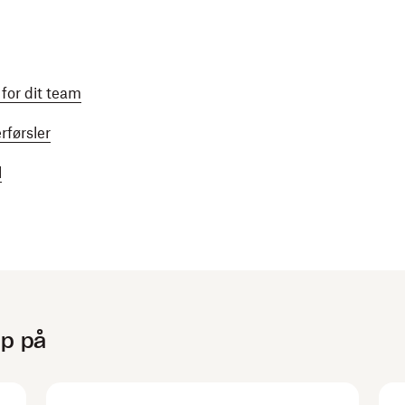
for dit team
førsler
l
lp på