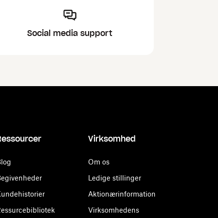
Social media support
Ressourcer
Virksomhed
log
Om os
egivenheder
Ledige stillinger
undehistorier
Aktionærinformation
essurcebibliotek
Virksomhedens