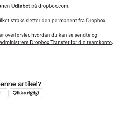
 fanen
Udløbet
på
dropbox.com
.
vilket straks sletter den permanent fra Dropbox.
r overførsler
,
hvordan du kan se sendte og
administrere Dropbox Transfer for din teamkonto
.
denne artikel?
!
Ikke rigtigt