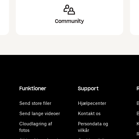
Community
Funktioner
Support
Send store filer
Hjælpecenter
B
Send lange videoer
Kontakt os
B
Cloudlagring af
Persondata og
K
fotos
vilkår
R