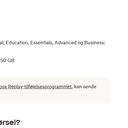
al, Education, Essentials, Advanced og Business:
 250 GB
box Replay-tilføjelsesprogrammet
, kan sende
ørsel?