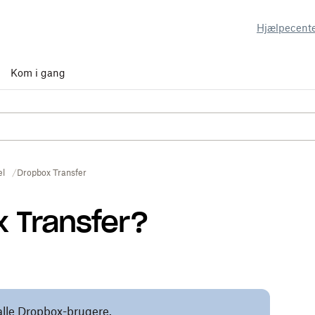
Hjælpecent
Kom i gang
el
Dropbox Transfer
x Transfer?
alle Dropbox-brugere.